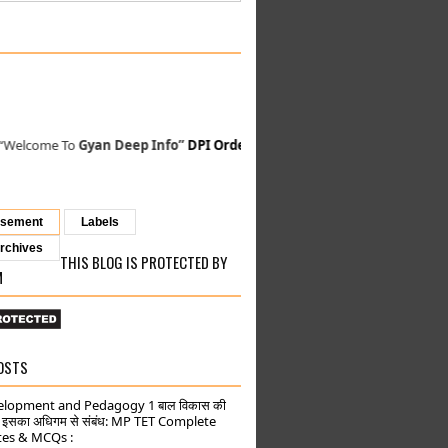
e To
Gyan Deep Info”
DPI Orders
-
GAD MP Orders
-
MP Finance Order
isement
Labels
rchives
THIS BLOG IS PROTECTED BY
M
OSTS
elopment and Pedagogy 1 बाल विकास की
ं इसका अधिगम से संबंध: MP TET Complete
tes & MCQs :