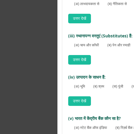
(अ) लाभदायकता से
(ब) नैतिकता से
उत्तर देखें
(iii) स्थानापन्न वस्तुएं (Substitutes) हैं:
(अ) चाय और कॉफी
(ब) पेन और स्याही
उत्तर देखें
(iv) उत्पादन के साधन हैं:
(अ) भूमि
(ब) श्रम
(स) पूंजी
(
उत्तर देखें
(v) भारत में केंद्रीय बैंक कौन सा है?
(अ) स्टेट बैंक ऑफ इंडिया
(ब) रिज़र्व बै