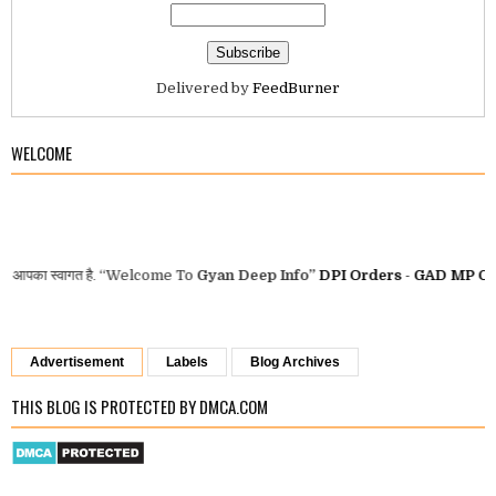
Delivered by
FeedBurner
WELCOME
 है.
“Welcome To
Gyan Deep Info”
DPI Orders
-
GAD MP Orders
-
MP 
Advertisement
Labels
Blog Archives
THIS BLOG IS PROTECTED BY DMCA.COM