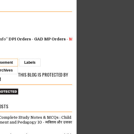
PI Orders
-
GAD MP Orders
-
MP Finance Orders
-
Health Departmen
isement
Labels
rchives
THIS BLOG IS PROTECTED BY
M
OSTS
omplete Study Notes & MCQs : Child
nt and Pedagogy 10 - व्यक्तित्व और उसका