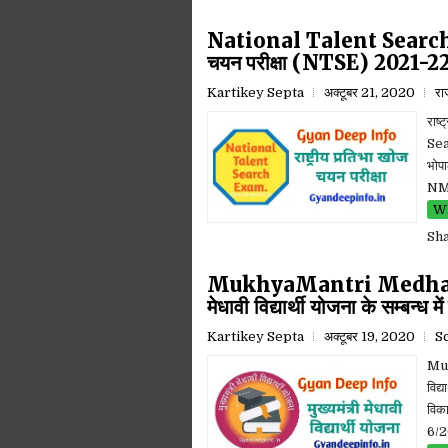
National Talent Search Ex
चयन परीक्षा (NTSE) 2021-22 के
Kartikey Septa
अक्टूबर 21, 2020
रा
राष
Sea
भोपा
NMM
Wh
Sh
MukhyaMantri Medhavi V
मेधावी विद्यार्थी योजना के सम्बन्ध म
Kartikey Septa
अक्टूबर 19, 2020
S
Muk
विद्
विका
6/2