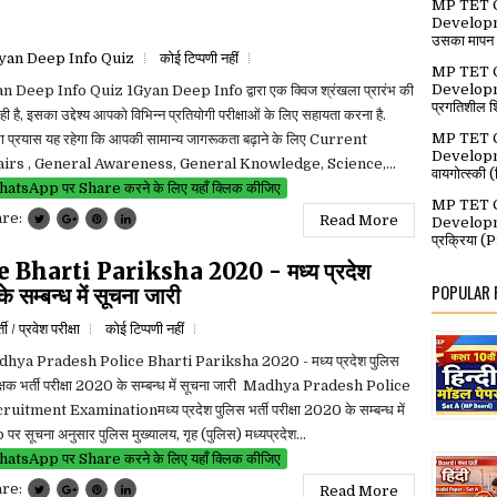
MP TET C
Developmen
उसका मापन
yan Deep Info Quiz
कोई टिप्पणी नहीं
MP TET C
Developme
n Deep Info Quiz 1Gyan Deep Info द्वारा एक क्विज श्रंखला प्रारंभ की
प्रगतिशील श
ही है, इसका उद्देश्य आपको विभिन्न प्रतियोगी परीक्षाओं के लिए सहायता करना है.
MP TET C
ा प्रयास यह रहेगा कि आपकी सामान्य जागरूकता बढ़ाने के लिए Current
Developme
airs , General Awareness, General Knowledge, Science,...
वायगोत्स्की (स
atsApp पर Share करने के लिए यहाँ क्लिक कीजिए
MP TET C
are:
Read More
Developm
प्रक्रिया 
harti Pariksha 2020 - मध्य प्रदेश
POPULAR
 सम्बन्ध में सूचना जारी
्ती / प्रवेश परीक्षा
कोई टिप्पणी नहीं
hya Pradesh Police Bharti Pariksha 2020 - मध्य प्रदेश पुलिस
्षक भर्ती परीक्षा 2020 के सम्बन्ध में सूचना जारी Madhya Pradesh Police
uitment Examinationमध्य प्रदेश पुलिस भर्ती परीक्षा 2020 के सम्बन्ध में
पर सूचना अनुसार पुलिस मुख्यालय, गृह (पुलिस) मध्यप्रदेश...
atsApp पर Share करने के लिए यहाँ क्लिक कीजिए
are:
Read More