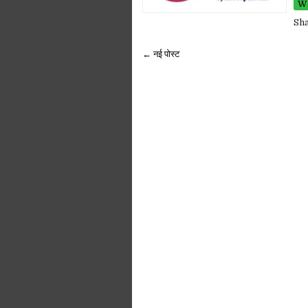
Wh
Sh
← नई पोस्ट