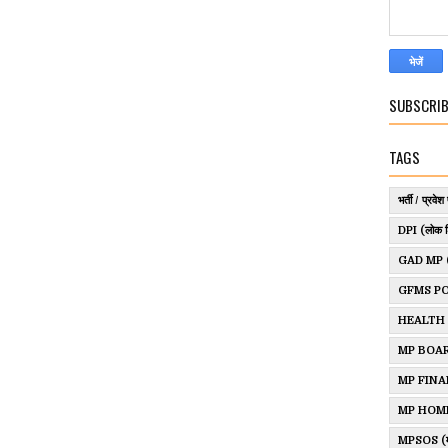
SUBSCRIB
TAGS
भर्ती / प्रवेश 
DPI (लोक श
GAD MP (साम
GFMS P
HEALTH
MP BOAR
MP FINANCE
MP HOM
MPSOS (म.प्र