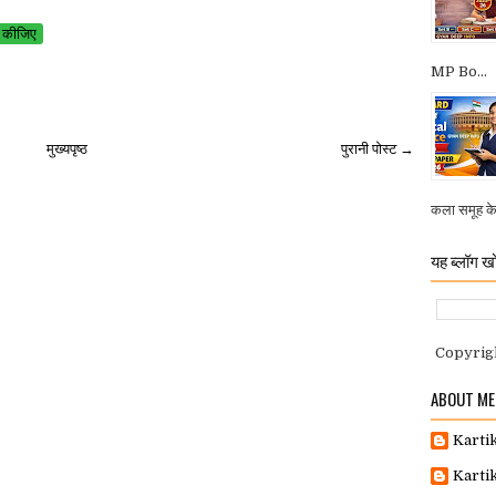
 कीजिए
MP Bo...
मुख्यपृष्ठ
पुरानी पोस्ट →
कला समूह के व
यह ब्लॉग खो
Copyrig
ABOUT ME
Karti
Karti