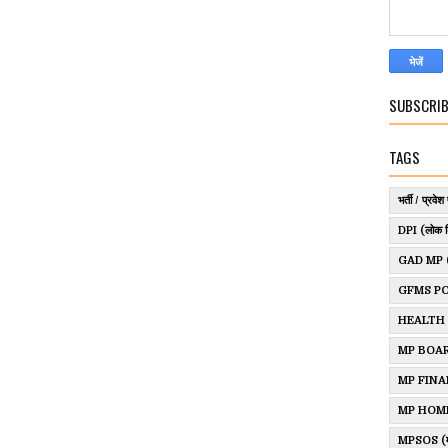
SUBSCRIB
TAGS
भर्ती / प्रवेश 
DPI (लोक श
GAD MP (साम
GFMS P
HEALTH
MP BOAR
MP FINANCE
MP HOM
MPSOS (म.प्र