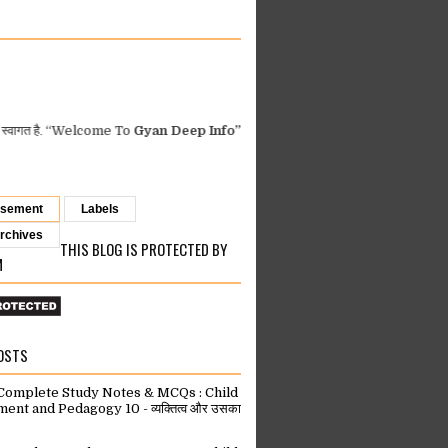
“Welcome To
Gyan Deep Info”
DPI Orders
-
GAD MP Orders
-
MP Fina
isement
Labels
rchives
THIS BLOG IS PROTECTED BY
M
OSTS
omplete Study Notes & MCQs : Child
nt and Pedagogy 10 - व्यक्तित्व और उसका