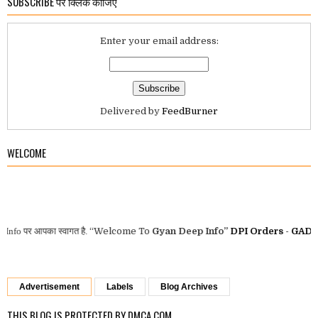
SUBSCRIBE पर क्लिक कीजिए
Enter your email address:
Delivered by
FeedBurner
WELCOME
o
पर आपका स्वागत है.
“Welcome To
Gyan Deep Info”
DPI Orders
-
GAD MP O
Advertisement
Labels
Blog Archives
THIS BLOG IS PROTECTED BY DMCA.COM