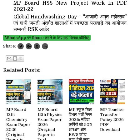
MP Board HSS New Project Work In PDF
2021-22
Global Handwashing Day - "आजादी अमृत महोत्सव”
एवं गांधी जयंती अंतर्गत शालाओं में स्वच्छता पखवाड़े का आयोजन
सम्बन्धी RSK आर्डर
WhatsApp पर Share करने के लिए यहाँ क्लिक कीजिए
Share:
Related Posts:
MP Board
MP Board
MP स्कूल शिक्षा
MP Teacher
12th
12th Physics
विभाग भर्ती नियम
Transfer
Chemistry
Exam Paper
2026: संविदा
Policy 2026
Exam Paper
2026
कर्मियों को 50%
PDF
2026
(Original
आरक्षण और
Download
(Original
Paper in
EWS कोटा
Paper in
Text
लागू, देखें मुख्य