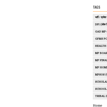
TAGS
भर्ती / प्रवेश 
DPI (लोक श
GAD MP (साम
GFMS P
HEALTH
MP BOAR
MP FINANCE
MP HOM
MPSOS (म.प्र
SCHOLA
SCHOOL
TRIBAL
Home