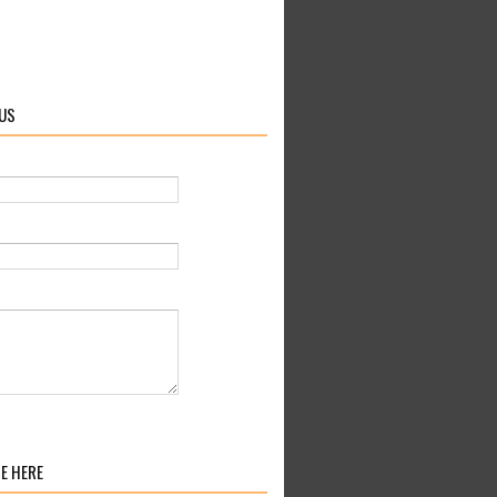
US
E HERE