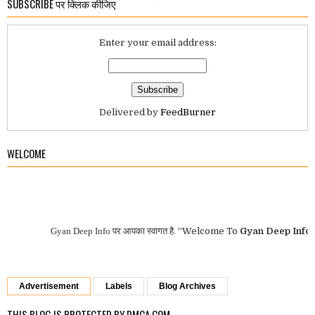
SUBSCRIBE पर क्लिक कीजिए
Enter your email address:
Delivered by
FeedBurner
WELCOME
Gyan Deep Info
पर आपका स्वागत है.
“Welcome To
Gyan Deep Info”
DPI 
Advertisement
Labels
Blog Archives
THIS BLOG IS PROTECTED BY DMCA.COM