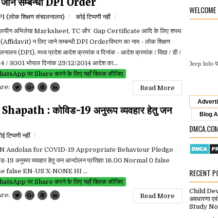
जाने सम्बन्धी DPI Order
WELCOME
I (लोक शिक्षण संचालनालय)
कोई टिप्पणी नहीं
्यालयीन अभिलेख Marksheet, TC और Gap Certificate आदि के लिए शपथ
 (Affidavit) न लिए जाने सम्बन्धी DPI Orderविभाग का नाम - लोक शिक्षण
लनालय (DPI), मध्य प्रदेश आदेश क्रमांक व दिनांक - आदेश क्रमांक / विद्या / डी /
4 / 3001 भोपाल दिनांक 29/12/2014 आदेश का...
Gyan Deep Info
पर आपका स्वा
atsApp पर Share करने के लिए यहाँ क्लिक कीजिए
are:
Read More
Advert
ath : कोविड-19 अनुरूप व्यवहार हेतु जन
Blog A
DMCA.CO
ई टिप्पणी नहीं
N Andolan for COVID-19 Appropriate Behaviour Pledge
िड-19 अनुरूप व्यवहार हेतु जन आन्दोलन प्रतिज्ञा 16.00 Normal 0 false
se false EN-US X-NONE HI ...
RECENT P
atsApp पर Share करने के लिए यहाँ क्लिक कीजिए
Child De
are:
Read More
अवधारणा ए
Study No