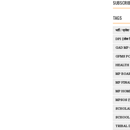
SUBSCRIB
TAGS
भर्ती / प्रवेश 
DPI (लोक श
GAD MP (साम
GFMS P
HEALTH
MP BOAR
MP FINANCE
MP HOM
MPSOS (म.प्र
SCHOLA
SCHOOL
TRIBAL