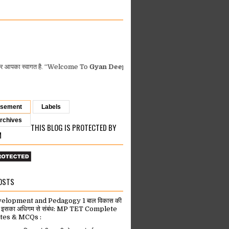
गत है.
“Welcome To
Gyan Deep Info”
DPI Orders
-
GAD MP Orders
-
MP
isement
Labels
rchives
THIS BLOG IS PROTECTED BY
M
OSTS
velopment and Pedagogy 1 बाल विकास की
वं इसका अधिगम से संबंध: MP TET Complete
tes & MCQs :