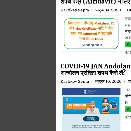
शपथ पत्र (Affidavit) न लिए 
Kartikey Septa
अक्टूबर 14, 2020
DP
विद
पत्र
संचा
201
Wh
Sh
COVID-19 JAN Andolan Shap
आन्दोलन प्रतिज्ञा शपथ कैसे लें?
Kartikey Septa
अक्टूबर 10, 2020
को
JA
कोव
fal
Wh
Sh