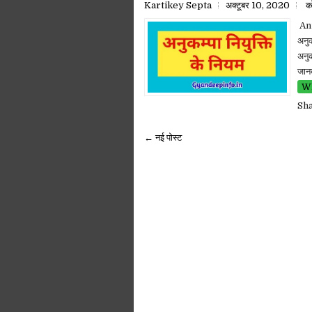
Kartikey Septa
अक्टूबर 10, 2020
को
Anu
अनुक
अनुक
जानक
Wh
Sh
← नई पोस्ट