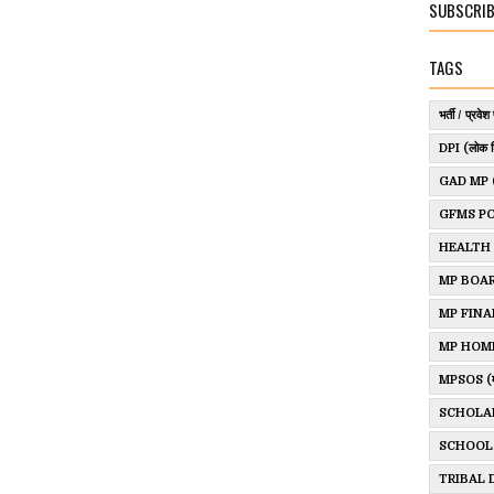
SUBSCRIB
TAGS
भर्ती / प्रवेश 
DPI (लोक श
GAD MP (साम
GFMS P
HEALTH
MP BOAR
MP FINANCE
MP HOM
MPSOS (म.प्र
SCHOLA
SCHOOL
TRIBAL