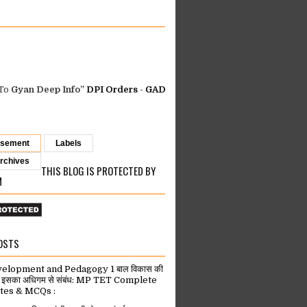
Deep Info”
DPI Orders
-
GAD MP Orders
-
MP Finance Orders
-
Healt
isement
Labels
rchives
THIS BLOG IS PROTECTED BY
M
OSTS
velopment and Pedagogy 1 बाल विकास की
वं इसका अधिगम से संबंध: MP TET Complete
tes & MCQs :