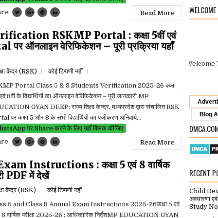
WELCOME
are:
Read More
fication RSKMP Portal : कक्षा 5वीं एवं
rtal पर ऑनलाइन वेरिफिकेशन – पूरी प्रक्रिया यहाँ
Gyan Deep Info
पर आपका स्वागत है.
“Welcome To
Gyan 
क्षा केंद्र (RSK)
कोई टिप्पणी नहीं
MP Portal Class 5 & 8 Students Verification 2025-26 कक्षा
 एवं 8वीं के विद्यार्थियों का ऑनलाइन वेरिफिकेशन – पूरी जानकारी MP
Advert
CATION GYAN DEEP: राज्य शिक्षा केन्द्र, मध्यप्रदेश द्वारा संचालित RSK
Blog A
al पर कक्षा 5 और 8 के सभी विद्यार्थियों का पंजीकरण अनिवार्य...
DMCA.CO
atsApp पर Share करने के लिए यहाँ क्लिक कीजिए
are:
Read More
m Instructions : कक्षा 5 एवं 8 वार्षिक
RECENT P
 PDF में देखें
क्षा केंद्र (RSK)
कोई टिप्पणी नहीं
Child De
अवधारणा ए
ss 5 and Class 8 Annual Exam Instructions 2025-26कक्षा 5 एवं
Study No
षा 8 वार्षिक परीक्षा 2025-26 : आधिकारिक निर्देशMP EDUCATION GYAN