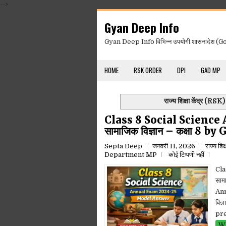
-->
Gyan Deep Info
Gyan Deep Info विभिन्न उपयोगी शासनादेश (Gov
HOME
RSK ORDER
DPI
GAD MP
राज्य शिक्षा केंद्र (RSK)
Class 8 Social Scienc
सामाजिक विज्ञान – कक्षा 8 
Septa Deep
जनवरी 11, 2026
राज्य शिक
Department MP
कोई टिप्पणी नहीं
Cla
साम
Ann
विज्
pre
Wh