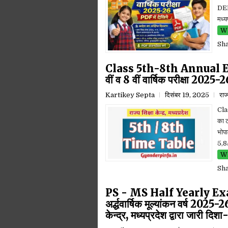
DEEP
मध्य
Wh
Sh
Class 5th-8th Annual E
वीं व 8 वीं वार्षिक परीक्षा 2025-
Kartikey Septa
दिसंबर 19, 2025
राज
Cla
का ट
भोपा
5,8
Wh
Sh
PS - MS Half Yearly E
अर्द्धवार्षिक मूल्यांकन वर्ष 2025
केन्द्र, मध्यप्रदेश द्वारा जारी दिश