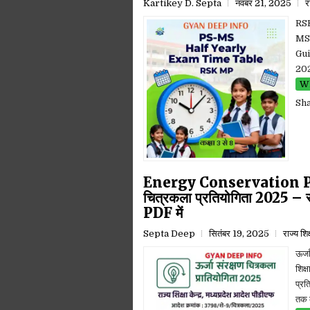
Kartikey D. Septa
नवंबर 21, 2025
र
RSK 
MS 
Gui
2025
Wh
Sh
Energy Conservation Pai
चित्रकला प्रतियोगिता 2025 – रा
PDF में
Septa Deep
सितंबर 19, 2025
राज्य शि
ऊर्ज
शिक्
प्रत
तक के