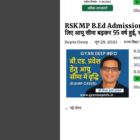
Wh
Sh
RSKMP B.Ed Admission L
लिए आयु सीमा बढ़कर 55 वर्ष हुई, रा
Septa Deep
जून 29, 2025
राज्य शिक्ष
B.Ed
बदल
202
B.E
Wh
Sh
← नई पोस्ट